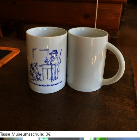
Schulgarten/ Imkerei
Öffnungszeiten/ Anfahrt/ Kosten/
Eintritt
Feierlichkeiten
Kooperationen/ Datenbanken/
Dokumente
Impressum
Tasse Museumsschule: 3€