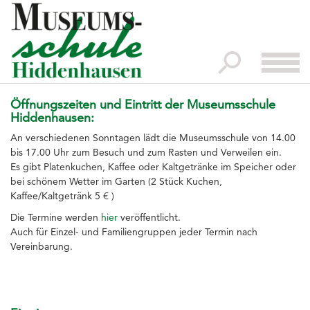
x
Startseite
Impressionen
Öffnungszeiten und Eintritt der Museumsschule
Kontakt
Hiddenhausen:
Der Vorstand
An verschiedenen Sonntagen lädt die Museumsschule von 14.00
bis 17.00 Uhr zum Besuch und zum Rasten und Verweilen ein.
Verein
Es gibt Platenkuchen, Kaffee oder Kaltgetränke im Speicher oder
Speicher
bei schönem Wetter im Garten (2 Stück Kuchen,
Kaffee/Kaltgetränk 5 € )
Kotten
Die Termine werden
hier
veröffentlicht.
Auch für Einzel- und Familiengruppen jeder Termin nach
Museumsladen
Vereinbarung.
Trauungen
Führungen